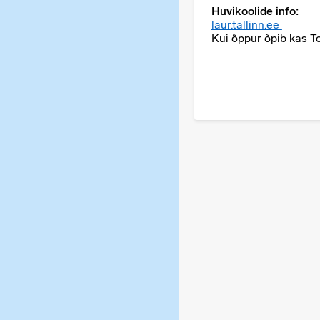
Huvikoolide info:
laur.tallinn.ee
Kui õppur õpib kas T