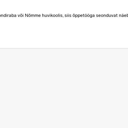
ondiraba või Nõmme huvikoolis, siis õppetööga seonduvat nä