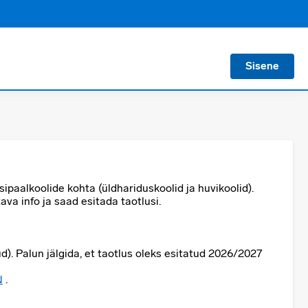
Sisene
itsipaalkoolide kohta (üldhariduskoolid ja huvikoolid).
ava info ja saad esitada taotlusi.
ud). Palun jälgida, et taotlus oleks esitatud 2026/2027
N
.