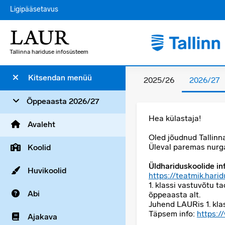
Ligipääsetavus
Tallinna hariduse infosüsteem
Kitsendan menüü
2025/26
2026/27
Õppeaasta 2026/27
Hea külastaja!
Avaleht
Oled jõudnud Tallinn
Üleval paremas nur
Koolid
Üldhariduskoolide in
Huvikoolid
https://teatmik.harid
1. klassi vastuvõtu t
Abi
õppeaasta alt.
Juhend LAURis 1. kla
Täpsem info:
https:/
Ajakava