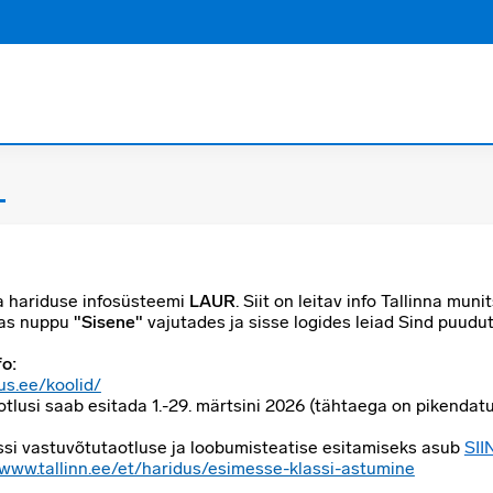
a hariduse infosüsteemi
LAUR
. Siit on leitav info Tallinna mun
gas nuppu
"Sisene"
vajutades ja sisse logides leiad Sind puudut
fo:
us.ee/koolid/
aotlusi saab esitada 1.-29. märtsini 2026 (tähtaega on pikendat
ssi vastuvõtutaotluse ja
loobumisteatise esitamiseks asub
SII
/www.tallinn.ee/et/haridus/esimesse-klassi-astumine